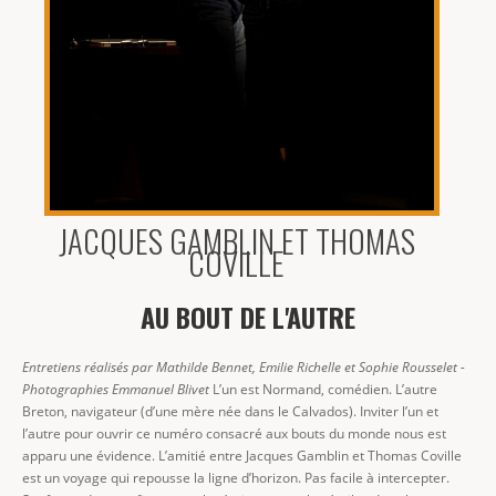
JACQUES GAMBLIN ET THOMAS
COVILLE
AU BOUT DE L'AUTRE
Entretiens réalisés par Mathilde Bennet, Emilie Richelle et Sophie Rousselet -
Photographies Emmanuel Blivet
L’un est Normand, comédien. L’autre
Breton, navigateur (d’une mère née dans le Calvados). Inviter l’un et
l’autre pour ouvrir ce numéro consacré aux bouts du monde nous est
apparu une évidence. L’amitié entre Jacques Gamblin et Thomas Coville
est un voyage qui repousse la ligne d’horizon. Pas facile à intercepter.